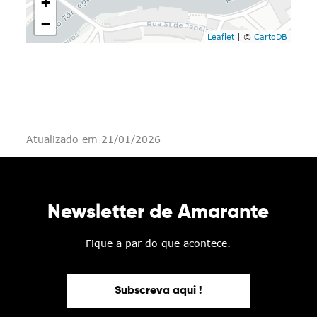
+
−
Leaflet
| ©
CartoDB
Atualizado em 21/01/2026
Newsletter de Amarante
Fique a par do que acontece.
Subscreva aqui !