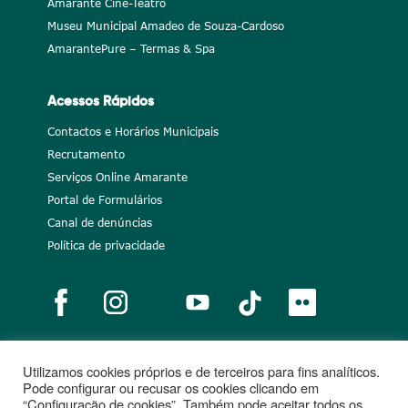
Amarante Cine-Teatro
Museu Municipal Amadeo de Souza-Cardoso
AmarantePure – Termas & Spa
Acessos Rápidos
Contactos e Horários Municipais
Recrutamento
Serviços Online Amarante
Portal de Formulários
Canal de denúncias
Política de privacidade
Utilizamos cookies próprios e de terceiros para fins analíticos.
Notícias
Recrutamento
Portugal 2020
União Europeia
Pode configurar ou recusar os cookies clicando em
“Configuração de cookies”. Também pode aceitar todos os
Projetos cofinanciados