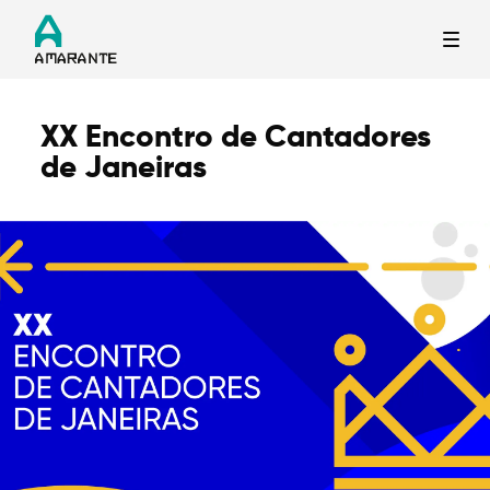
XX Encontro de Cantadores
Termo de Pesquisa
de Janeiras
Categorias gerais
Filtros