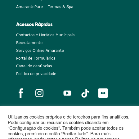
AmarantePure – Termas & Spa
Acessos Rápidos
Contactos e Horários Municipais
Recrutamento
Serviços Online Amarante
Portal de Formulários
Canal de denúncias
Política de privacidade
Utilizamos cookies próprios e de terceiros para fins analíticos.
Notícias
Recrutamento
Portugal 2020
União Europeia
Pode configurar ou recusar os cookies clicando em
“Configuração de cookies”. Também pode aceitar todos os
Projetos cofinanciados
cookies, premindo o botão “Aceitar tudo”. Para mais
informações, pode visitar a nossa Política de privacidade.