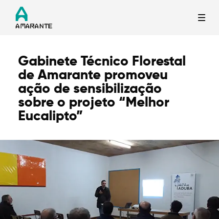
Gabinete Técnico Florestal
Termo de Pesquisa
de Amarante promoveu
ação de sensibilização
sobre o projeto “Melhor
Eucalipto”
Categorias gerais
Filtros