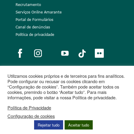
Recrutamento
Serviços Online Amarante
Portal de Formulários
Canal de denúncias
Política de privacidade
Utilizamos cookies próprios e de terceiros para fins analíticos.
Notícias
Recrutamento
Portugal 2020
União Europeia
Pode configurar ou recusar os cookies clicando em
“Configuração de cookies”. Também pode aceitar todos os
Projetos cofinanciados
cookies, premindo o botão “Aceitar tudo”. Para mais
informações, pode visitar a nossa Política de privacidade.
Política de Privacidade
Configuração de cookies
Rejeitar tudo
Aceitar tudo