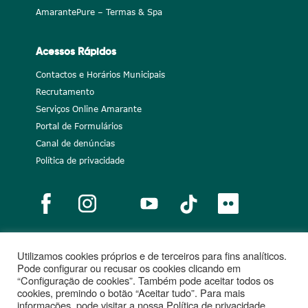
AmarantePure – Termas & Spa
Acessos Rápidos
Contactos e Horários Municipais
Recrutamento
Serviços Online Amarante
Portal de Formulários
Canal de denúncias
Política de privacidade
Utilizamos cookies próprios e de terceiros para fins analíticos.
Notícias
Recrutamento
Portugal 2020
União Europeia
Pode configurar ou recusar os cookies clicando em
“Configuração de cookies”. Também pode aceitar todos os
Projetos cofinanciados
cookies, premindo o botão “Aceitar tudo”. Para mais
informações, pode visitar a nossa Política de privacidade.