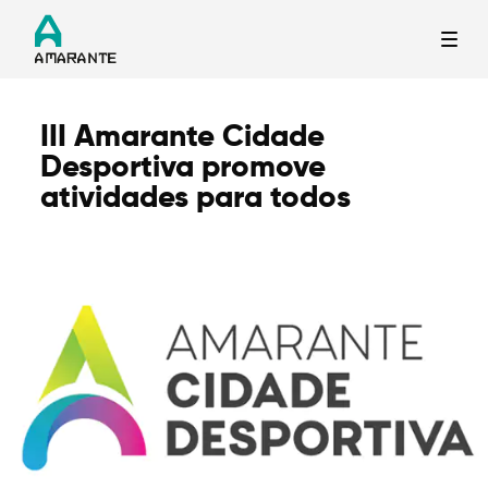
III Amarante Cidade
Termo de Pesquisa
Desportiva promove
atividades para todos
Categorias gerais
Filtros