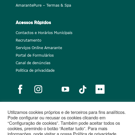
AmarantePure – Termas & Spa
Acessos Rápidos
Contactos e Horários Municipais
Recrutamento
Serviços Online Amarante
Portal de Formulários
Canal de denúncias
Política de privacidade
Utilizamos cookies próprios e de terceiros para fins analíticos.
Notícias
Recrutamento
Portugal 2020
União Europeia
Pode configurar ou recusar os cookies clicando em
“Configuração de cookies”. Também pode aceitar todos os
Projetos cofinanciados
cookies, premindo o botão “Aceitar tudo”. Para mais
informações, pode visitar a nossa Política de privacidade.