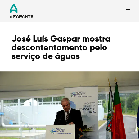
José Luís Gaspar mostra
Termo de Pesquisa
descontentamento pelo
serviço de águas
Categorias gerais
Filtros