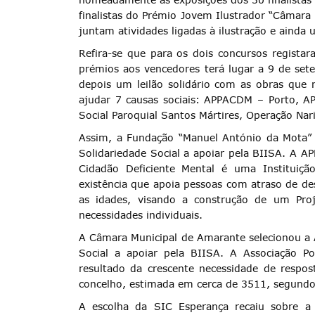
finalistas do Prémio Jovem Ilustrador “Câmara 
juntam atividades ligadas à ilustração e ainda u
Refira-se que para os dois concursos registar
prémios aos vencedores terá lugar a 9 de set
depois um leilão solidário com as obras que n
ajudar 7 causas sociais: APPACDM – Porto, 
Social Paroquial Santos Mártires, Operação Nar
Assim, a Fundação “Manuel António da Mota” 
Solidariedade Social a apoiar pela BIISA. A 
Cidadão Deficiente Mental é uma Instituiçã
existência que apoia pessoas com atraso de des
as idades, visando a construção de um Proj
necessidades individuais.
A Câmara Municipal de Amarante selecionou a A
Social a apoiar pela BIISA. A Associação 
resultado da crescente necessidade de respost
concelho, estimada em cerca de 3511, segund
Termo de Pesquisa
A escolha da SIC Esperança recaiu sobre a