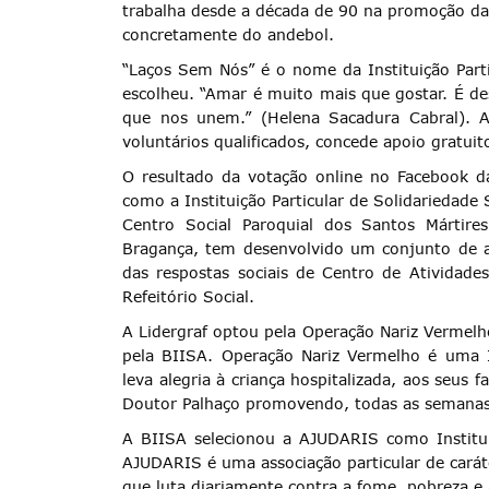
trabalha desde a década de 90 na promoção da i
concretamente do andebol.
“Laços Sem Nós” é o nome da Instituição Parti
Categorias gerais
escolheu. “Amar é muito mais que gostar. É de
que nos unem.” (Helena Sacadura Cabral). 
voluntários qualificados, concede apoio gratuit
O resultado da votação online no Facebook da
como a Instituição Particular de Solidariedade 
Centro Social Paroquial dos Santos Mártires
Filtros
Bragança, tem desenvolvido um conjunto de ati
das respostas sociais de Centro de Atividade
Refeitório Social.
A Lidergraf optou pela Operação Nariz Vermelho
pela BIISA. Operação Nariz Vermelho é uma In
leva alegria à criança hospitalizada, aos seus 
Doutor Palhaço promovendo, todas as semanas, v
A BIISA selecionou a AJUDARIS como Instituiç
AJUDARIS é uma associação particular de caráte
que luta diariamente contra a fome, pobreza e a