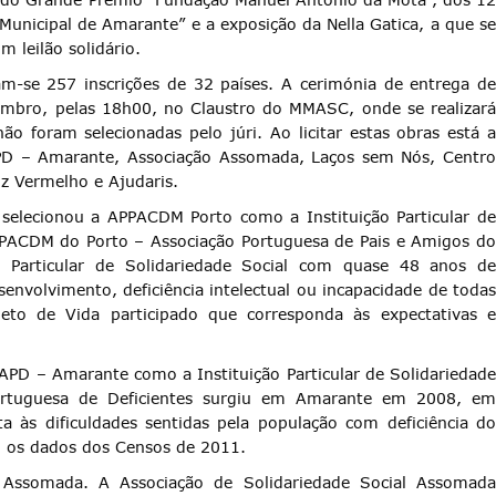
Municipal de Amarante” e a exposição da Nella Gatica, a que se
m leilão solidário.
am-se 257 inscrições de 32 países. A cerimónia de entrega de
embro, pelas 18h00, no Claustro do MMASC, onde se realizará
ão foram selecionadas pelo júri. Ao licitar estas obras está a
APD – Amarante, Associação Assomada, Laços sem Nós, Centro
iz Vermelho e Ajudaris.
selecionou a APPACDM Porto como a Instituição Particular de
APPACDM do Porto – Associação Portuguesa de Pais e Amigos do
o Particular de Solidariedade Social com quase 48 anos de
envolvimento, deficiência intelectual ou incapacidade de todas
eto de Vida participado que corresponda às expectativas e
PD – Amarante como a Instituição Particular de Solidariedade
Portuguesa de Deficientes surgiu em Amarante em 2008, em
a às dificuldades sentidas pela população com deficiência do
o os dados dos Censos de 2011.
 Assomada. A Associação de Solidariedade Social Assomada