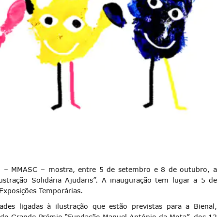
 – MMASC – mostra, entre 5 de setembro e 8 de outubro, a
ustração Solidária Ajudaris”. A inauguração tem lugar a 5 de
 Exposições Temporárias.
des ligadas à ilustração que estão previstas para a Bienal,
 do Grande Prémio “Fundação Manuel António da Mota”, dos 12