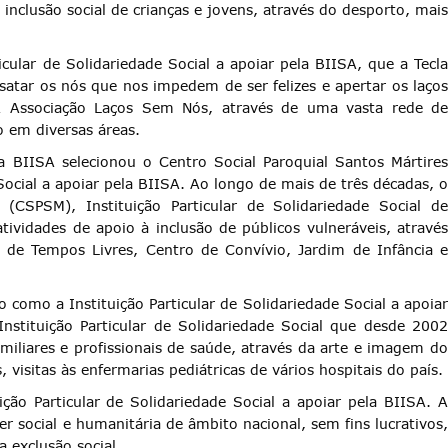
nclusão social de crianças e jovens, através do desporto, mais
cular de Solidariedade Social a apoiar pela BIISA, que a Tecla
satar os nós que nos impedem de ser felizes e apertar os laços
A Associação Laços Sem Nós, através de uma vasta rede de
o em diversas áreas.
 BIISA selecionou o Centro Social Paroquial Santos Mártires
Social a apoiar pela BIISA. Ao longo de mais de três décadas, o
 (CSPSM), Instituição Particular de Solidariedade Social de
vidades de apoio à inclusão de públicos vulneráveis, através
s de Tempos Livres, Centro de Convívio, Jardim de Infância e
 como a Instituição Particular de Solidariedade Social a apoiar
stituição Particular de Solidariedade Social que desde 2002
familiares e profissionais de saúde, através da arte e imagem do
isitas às enfermarias pediátricas de vários hospitais do país.
ão Particular de Solidariedade Social a apoiar pela BIISA. A
r social e humanitária de âmbito nacional, sem fins lucrativos,
 exclusão social.