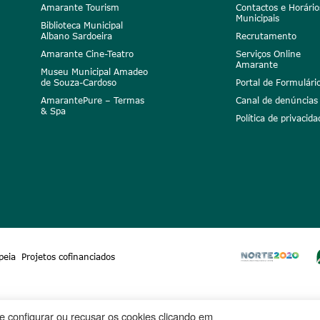
Amarante Tourism
Contactos e Horário
Municipais
Biblioteca Municipal
Albano Sardoeira
Recrutamento
Amarante Cine-Teatro
Serviços Online
Amarante
Museu Municipal Amadeo
de Souza-Cardoso
Portal de Formulári
AmarantePure – Termas
Canal de denúncias
& Spa
Política de privacida
peia
Projetos cofinanciados
ode configurar ou recusar os cookies clicando em