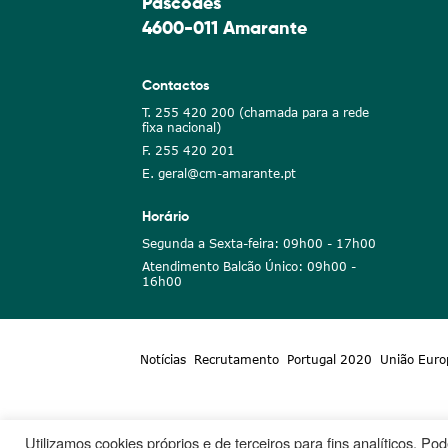
Pascoaes
4600-011 Amarante
Contactos
T. 255 420 200 (chamada para a rede
fixa nacional)
F. 255 420 201
E. geral@cm-amarante.pt
Horário
Segunda a Sexta-feira: 09h00 - 17h00
Atendimento Balcão Único: 09h00 -
16h00
Notícias
Recrutamento
Portugal 2020
União Euro
Utilizamos cookies próprios e de terceiros para fins analíticos. P