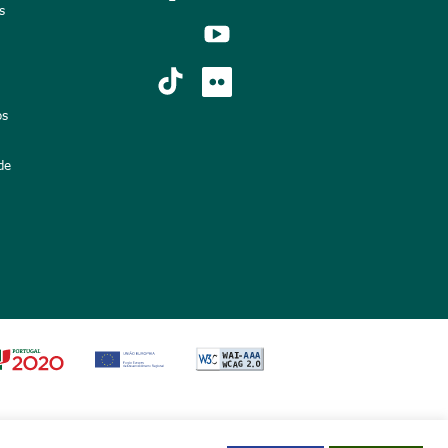
s
os
de