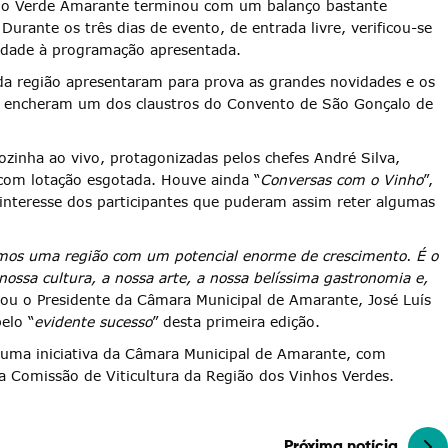
ho Verde Amarante terminou com um balanço bastante
urante os três dias de evento, de entrada livre, verificou-se
idade à programação apresentada.
da região apresentaram para prova as grandes novidades e os
ção encheram um dos claustros do Convento de São Gonçalo de
inha ao vivo, protagonizadas pelos chefes André Silva,
com lotação esgotada. Houve ainda “
Conversas com o Vinho
”,
 interesse dos participantes que puderam assim reter algumas
mos uma região com um potencial enorme de crescimento. É o
nossa cultura, a nossa arte, a nossa belíssima gastronomia e,
rou o Presidente da Câmara Municipal de Amarante, José Luís
pelo “
evidente sucesso
” desta primeira edição.
uma iniciativa da Câmara Municipal de Amarante, com
a Comissão de Viticultura da Região dos Vinhos Verdes.
Próxima notícia