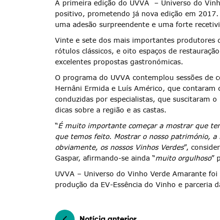
A primeira edição do UVVA – Universo do Vin
positivo, prometendo já nova edição em 2017. D
uma adesão surpreendente e uma forte recetiv
Vinte e sete dos mais importantes produtores 
Termo de Pesquisa
rótulos clássicos, e oito espaços de restaura
excelentes propostas gastronómicas.
O programa do UVVA contemplou sessões de coz
Hernâni Ermida e Luís Américo, que contaram 
conduzidas por especialistas, que suscitaram o
dicas sobre a região e as castas.
Categorias gerais
“
É muito importante começar a mostrar que te
que temos feito. Mostrar o nosso património, a 
obviamente, os nossos Vinhos Verdes
”, conside
Gaspar, afirmando-se ainda “
muito orgulhoso
” 
Filtros
UVVA – Universo do Vinho Verde Amarante foi 
produção da EV-Essência do Vinho e parceria d
Notícia anterior