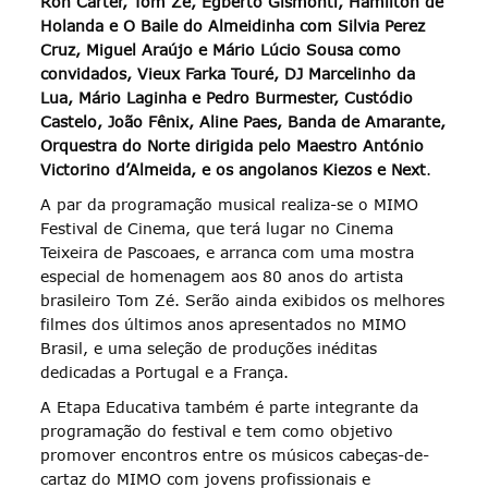
Ron Carter, Tom Zé, Egberto Gismonti, Hamilton de
Holanda e O Baile do Almeidinha com Silvia Perez
Cruz, Miguel Araújo e Mário Lúcio Sousa como
convidados, Vieux Farka Touré, DJ Marcelinho da
Lua, Mário Laginha e Pedro Burmester, Custódio
Castelo, João Fênix, Aline Paes, Banda de Amarante,
Orquestra do Norte dirigida pelo Maestro António
Victorino d’Almeida, e os angolanos Kiezos e Next
.
A par da programação musical realiza-se o MIMO
Festival de Cinema, que terá lugar no Cinema
Teixeira de Pascoaes, e arranca com uma mostra
especial de homenagem aos 80 anos do artista
brasileiro Tom Zé. Serão ainda exibidos os melhores
filmes dos últimos anos apresentados no MIMO
Brasil, e uma seleção de produções inéditas
dedicadas a Portugal e a França.
A Etapa Educativa também é parte integrante da
programação do festival e tem como objetivo
promover encontros entre os músicos cabeças-de-
cartaz do MIMO com jovens profissionais e