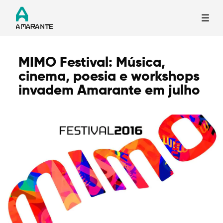
MIMO Festival: Música,
Termo de Pesquisa
cinema, poesia e workshops
invadem Amarante em julho
Categorias gerais
Filtros