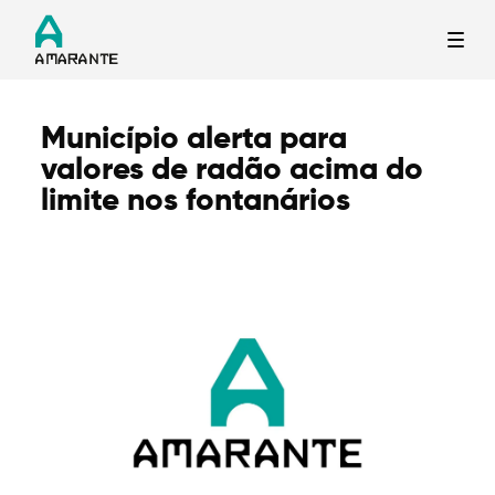
Município alerta para
Termo de Pesquisa
valores de radão acima do
limite nos fontanários
Categorias gerais
Filtros