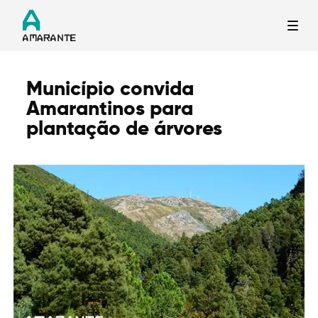
Município convida
Termo de Pesquisa
Amarantinos para
plantação de árvores
Categorias gerais
Filtros