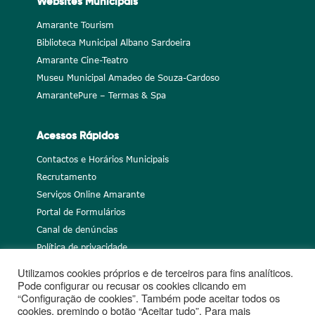
Websites Municipais
Amarante Tourism
Biblioteca Municipal Albano Sardoeira
Amarante Cine-Teatro
Museu Municipal Amadeo de Souza-Cardoso
AmarantePure – Termas & Spa
Acessos Rápidos
Contactos e Horários Municipais
Recrutamento
Serviços Online Amarante
Portal de Formulários
Canal de denúncias
Política de privacidade
Utilizamos cookies próprios e de terceiros para fins analíticos.
Pode configurar ou recusar os cookies clicando em
“Configuração de cookies”. Também pode aceitar todos os
cookies, premindo o botão “Aceitar tudo”. Para mais