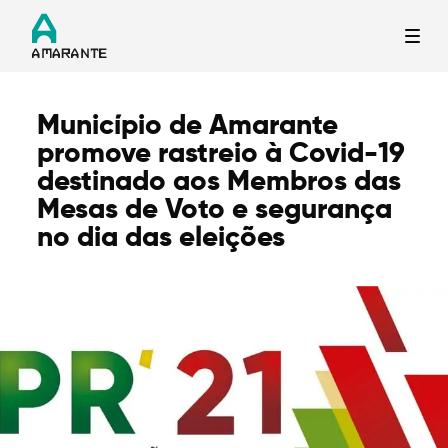
Município de Amarante
Termo de Pesquisa
promove rastreio à Covid-19
destinado aos Membros das
Mesas de Voto e segurança
no dia das eleições
Categorias gerais
Filtros