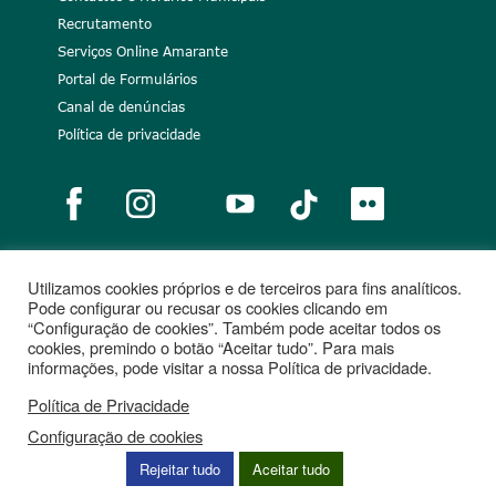
Recrutamento
Serviços Online Amarante
Portal de Formulários
Canal de denúncias
Política de privacidade
Utilizamos cookies próprios e de terceiros para fins analíticos.
Notícias
Recrutamento
Portugal 2020
União Europeia
Pode configurar ou recusar os cookies clicando em
“Configuração de cookies”. Também pode aceitar todos os
Projetos cofinanciados
cookies, premindo o botão “Aceitar tudo”. Para mais
informações, pode visitar a nossa Política de privacidade.
Política de Privacidade
Configuração de cookies
Rejeitar tudo
Aceitar tudo