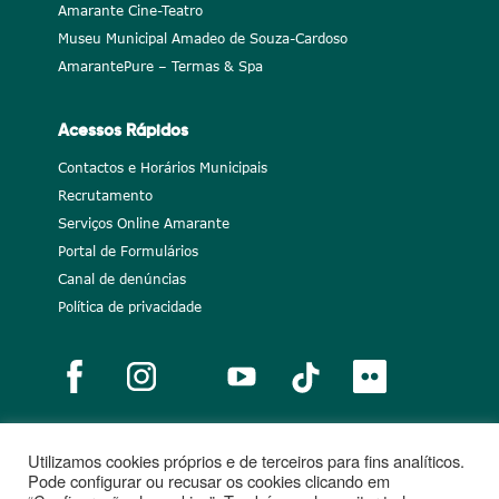
Amarante Cine-Teatro
Museu Municipal Amadeo de Souza-Cardoso
AmarantePure – Termas & Spa
Acessos Rápidos
Contactos e Horários Municipais
Recrutamento
Serviços Online Amarante
Portal de Formulários
Canal de denúncias
Política de privacidade
Utilizamos cookies próprios e de terceiros para fins analíticos.
Notícias
Recrutamento
Portugal 2020
União Europeia
Pode configurar ou recusar os cookies clicando em