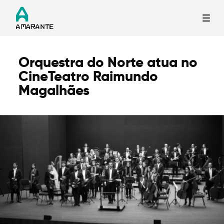
Orquestra do Norte atua no
Termo de Pesquisa
CineTeatro Raimundo
Magalhães
Categorias gerais
Filtros