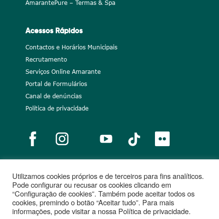
AmarantePure – Termas & Spa
Acessos Rápidos
Contactos e Horários Municipais
Recrutamento
Serviços Online Amarante
Portal de Formulários
Canal de denúncias
Política de privacidade
Utilizamos cookies próprios e de terceiros para fins analíticos.
Notícias
Recrutamento
Portugal 2020
União Europeia
Pode configurar ou recusar os cookies clicando em
“Configuração de cookies”. Também pode aceitar todos os
Projetos cofinanciados
cookies, premindo o botão “Aceitar tudo”. Para mais
informações, pode visitar a nossa Política de privacidade.