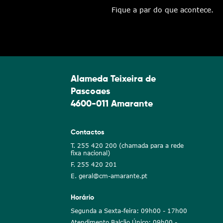
Fique a par do que acontece.
Alameda Teixeira de
Pascoaes
4600-011 Amarante
Contactos
T. 255 420 200 (chamada para a rede
fixa nacional)
F. 255 420 201
E. geral@cm-amarante.pt
Horário
Segunda a Sexta-feira: 09h00 - 17h00
Atendimento Balcão Único: 09h00 -