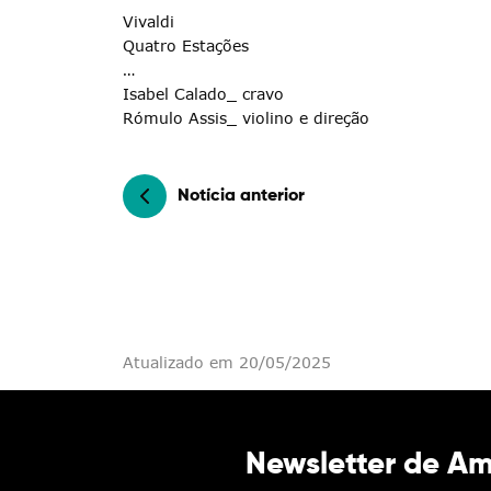
Vivaldi
Quatro Estações
…
Isabel Calado_ cravo
Categorias gerais
Rómulo Assis_ violino e direção
Notícia anterior
Filtros
Atualizado em 20/05/2025
Newsletter de A