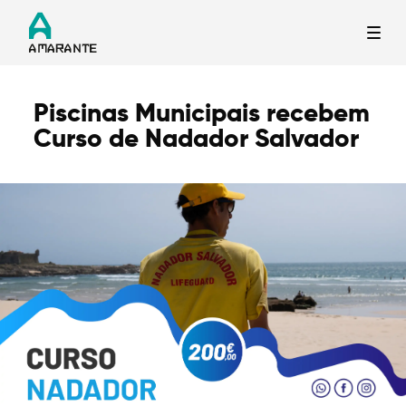
Piscinas Municipais recebem
Termo de Pesquisa
Curso de Nadador Salvador
Categorias gerais
Filtros