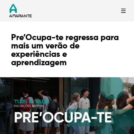
Pre’Ocupa-te regressa para
Termo de Pesquisa
mais um verão de
experiências e
aprendizagem
Categorias gerais
Filtros