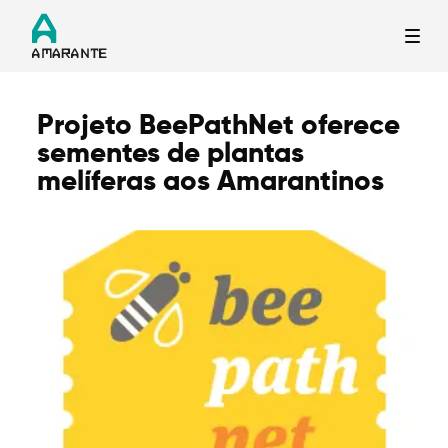
Projeto BeePathNet oferece
Termo de Pesquisa
sementes de plantas
melíferas aos Amarantinos
Categorias gerais
Filtros