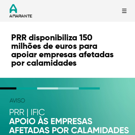
PRR disponibiliza 150
Termo de Pesquisa
milhões de euros para
apoiar empresas afetadas
por calamidades
Categorias gerais
Filtros