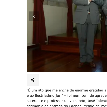
“É um ato que me enche de enorme gratidão a 
e ao ilustríssimo júri” – foi num tom de agra
sacerdote e professor universitário, José Tolen
cerimónia de entrega do Grande Prémio de Poes