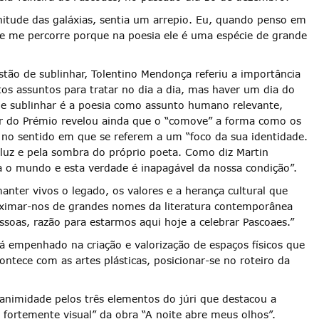
initude das galáxias, sentia um arrepio. Eu, quando penso em
que me percorre porque na poesia ele é uma espécie de grande
ão de sublinhar, Tolentino Mendonça referiu a importância
s assuntos para tratar no dia a dia, mas haver um dia do
e sublinhar é a poesia como assunto humano relevante,
or do Prémio revelou ainda que o “comove” a forma como os
, no sentido em que se referem a um “foco da sua identidade.
luz e pela sombra do próprio poeta. Como diz Martin
o mundo e esta verdade é inapagável da nossa condição”.
anter vivos o legado, os valores e a herança cultural que
roximar-nos de grandes nomes da literatura contemporânea
soas, razão para estarmos aqui hoje a celebrar Pascoaes.”
tá empenhado na criação e valorização de espaços físicos que
tece com as artes plásticas, posicionar-se no roteiro da
nanimidade pelos três elementos do júri que destacou a
 fortemente visual” da obra “A noite abre meus olhos”.