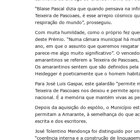
“Blaise Pascal dizia que quando pensava na inf
Teixeira de Pascoaes, é esse arrepio cósmico 
respiração do mundo”, prosseguiu.
Com muita humildade, como o próprio fez quest
deste Prémio. “Numa câmara municipal há muito
ano, em que o assunto que queremos resgatar 
parece-me algo muito significativo”. O venced
amarantinos se referem a Teixeira de Pascoaes
Os amarantinos sentem que são definidos pela 
Heidegger é poeticamente que o homem habita 
Termo de Pesquisa
Para José Luís Gaspar, este galardão “permite m
Teixeira de Pascoaes nos deixou e permite ap
nacional. É a memória que mantém vivas as pes
Depois da aquisição do espólio, o Município es
permitam a Amarante, à semelhança do que acon
Categorias gerais
escrita e dos escritores.
José Tolentino Mendonça foi distinguido por u
“coerência interna e a construção de linguagem