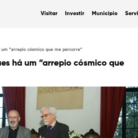
Visitar
Investir
Município
Serv
um “arrepio cósmico que me percorre”
s há um “arrepio cósmico que