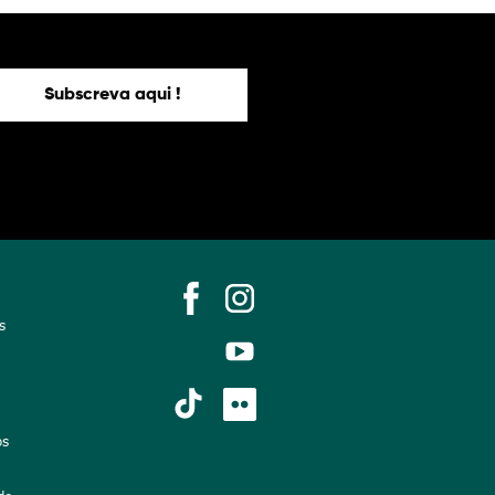
Subscreva aqui !
s
os