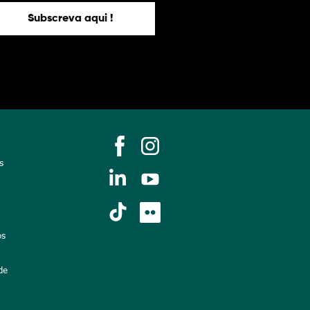
Subscreva aqui !
s
os
de