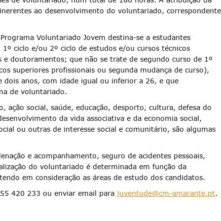
inerentes ao desenvolvimento do voluntariado, correspondente
o Programa Voluntariado Jovem destina-se a estudantes
 1º ciclo e/ou 2º ciclo de estudos e/ou cursos técnicos
es e doutoramentos; que não se trate de segundo curso de 1º
nicos superiores profissionais ou segunda mudança de curso),
dois anos, com idade igual ou inferior a 26, e que
a de voluntariado.
o, ação social, saúde, educação, desporto, cultura, defesa do
esenvolvimento da vida associativa e da economia social,
cial ou outras de interesse social e comunitário, são algumas
rdenação e acompanhamento, seguro de acidentes pessoais,
realização do voluntariado é determinada em função da
e tendo em consideração as áreas de estudo dos candidatos.
255 420 233 ou enviar email para
juventude@cm-amarante.pt
.