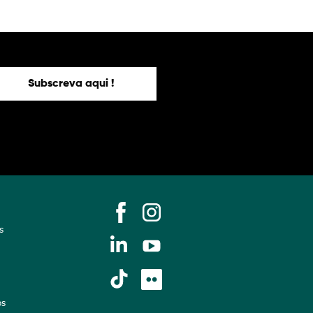
Subscreva aqui !
s
os