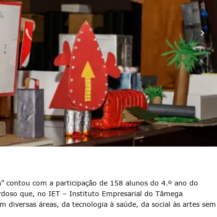
a” contou com a participação de 158 alunos do 4.º ano do
oso que, no IET – Instituto Empresarial do Tâmega
 diversas áreas, da tecnologia à saúde, da social às artes sem