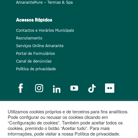
AmarantePure – Termas & Spa
Acessos Rápidos
Contactos e Horários Municipais
Recrutamento
Serviços Online Amarante
Portal de Formulários
Canal de denúncias
Política de privacidade
Utilizamos cookies próprios e de terceiros para fins analíticos.
Notícias
Recrutamento
Portugal 2020
União Europeia
Pode configurar ou recusar os cookies clicando em
“Configuração de cookies”. Também pode aceitar todos os
Projetos cofinanciados
cookies, premindo o botão “Aceitar tudo”. Para mais
informações, pode visitar a nossa Política de privacidade.