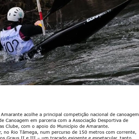
Amarante acolhe a principal competição nacional de canoagem
 de Canoagem em parceria com a Associação Desportiva de
as Clube, com o apoio do Município de Amarante.
ar, no Rio Tâmega, num percurso de 150 metros com corrente,
 os Graus II e III – um traçado exigente e espetacular, tanto