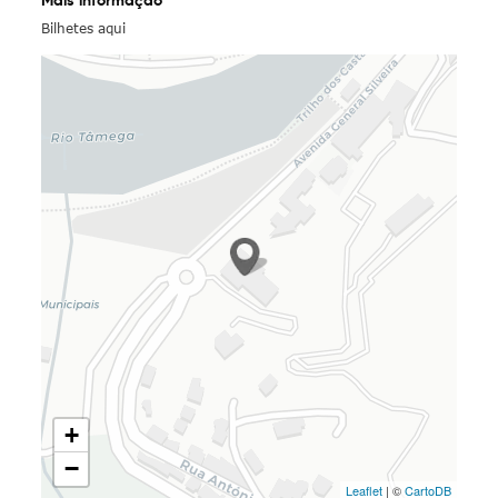
Mais informação
Bilhetes aqui
+
−
Leaflet
| ©
CartoDB