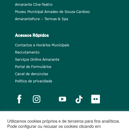
Amarante Cine-Teatro
Museu Municipal Amadeo de Souza-Cardoso
AmarantePure – Termas & Spa
Acessos Rápidos
Contactos e Horários Municipais
Recrutamento
Serviços Online Amarante
Portal de Formulários
Canal de denúncias
Política de privacidade
Utilizamos cookies próprios e de terceiros para fins analíticos.
Notícias
Recrutamento
Portugal 2020
União Europeia
Pode configurar ou recusar os cookies clicando em