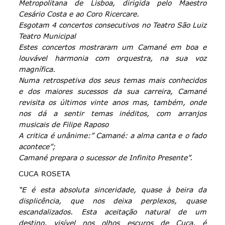
Metropolitana de Lisboa, dirigida pelo Maestro
Cesário Costa e ao Coro Ricercare.
Esgotam 4 concertos consecutivos no Teatro São Luiz
Teatro Municipal
Estes concertos mostraram um Camané em boa e
louvável harmonia com orquestra, na sua voz
magnífica.
Numa retrospetiva dos seus temas mais conhecidos
e dos maiores sucessos da sua carreira, Camané
revisita os últimos vinte anos mas, também, onde
nos dá a sentir temas inéditos, com arranjos
musicais de Filipe Raposo
A critica é unânime:” Camané: a alma canta e o fado
acontece”;
Camané prepara o sucessor de Infinito Presente”.
CUCA ROSETA
“E é esta absoluta sinceridade, quase à beira da
displicência, que nos deixa perplexos, quase
escandalizados. Esta aceitação natural de um
destino, visível nos olhos escuros de Cuca, é