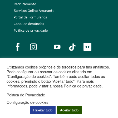
Recrutamento
Serviços Online Amarante
Portal de Formulários
Canal de denúncias
Política de privacidade
Utilizamos cookies próprios e de terceiros para fins analíticos.
Notícias
Recrutamento
Portugal 2020
União Europeia
Pode configurar ou recusar os cookies clicando em
“Configuração de cookies”. Também pode aceitar todos os
Projetos cofinanciados
cookies, premindo o botão “Aceitar tudo”. Para mais
informações, pode visitar a nossa Política de privacidade.
Política de Privacidade
Configuração de cookies
Rejeitar tudo
Aceitar tudo